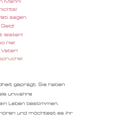
n Mann!
nichts!
Vati sagen.
 Geld!
 leisten!
o nie!
 Vater!
sprüche!
dheit geprägt. Sie haben
iele unwahre
dein Leben bestimmen.
 hören und möchtest es ihr