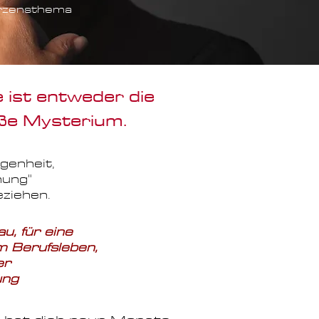
Herzensthema
e ist entweder die
oße Mysterium.
genheit,
hung"
eziehen.
u, für eine
im Berufsleben,
er
hung