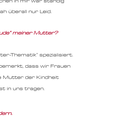
dchen in mir war ständig
sah überall nur Leid.
eude" meiner Mutter?
r-Thematik" spezialisiert.
 bemerkt, dass wir Frauen
e Mutter der Kindheit
st in uns tragen.
ndern.