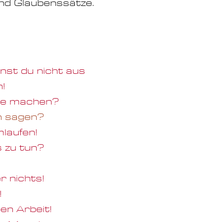
nd Glaubenssätze.
nst du nicht aus
!
are machen?
rn sagen?
mlaufen!
s zu tun?
r nichts!
!
ben Arbeit!